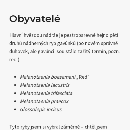
Obyvatelé
Hlavní hvězdou nádrže je pestrobarevné hejno pěti
druhů nádherných ryb gavúnků (po novém správně
duhovek, ale gavúnci jsou stále zažitý termín, pozn.
red.):
Melanotaenia boesemani
„Red“
Melanotaenia lacustris
Melanotaenia trifasciata
Melanotaenia praecox
Glossolepis incisus
Tyto ryby jsem si vybral záměrně – chtěl jsem