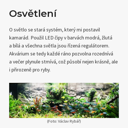
Osvětlení
O světlo se stará systém, který mi postavil
kamarád. Použil LED čipy v barvách modrá, žlutá
a bílá a všechna světla jsou řízená regulátorem.
Akvárium se tedy každé ráno pozvolna rozednívá
a večer plynule stmívá, což působí nejen krásně, ale
i přirozeně pro ryby.
(Foto: Václav Rybář)