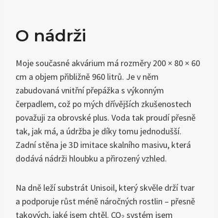
O nádrži
Moje současné akvárium má rozměry 200 × 80 × 60
cm a objem přibližně 960 litrů. Je v něm
zabudovaná vnitřní přepážka s výkonným
čerpadlem, což po mých dřívějších zkušenostech
považuji za obrovské plus. Voda tak proudí přesně
tak, jak má, a údržba je díky tomu jednodušší.
Zadní stěna je 3D imitace skalního masivu, která
dodává nádrži hloubku a přirozený vzhled.
Na dně leží substrát Unisoil, který skvěle drží tvar
a podporuje růst méně náročných rostlin – přesně
takových, jaké jsem chtěl. CO₂ systém jsem