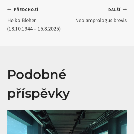
Navigace
PŘEDCHOZÍ
DALŠÍ
Heiko Bleher
Neolamprologus brevis
pro
(18.10.1944 – 15.8.2025)
příspěvek
Podobné
příspěvky