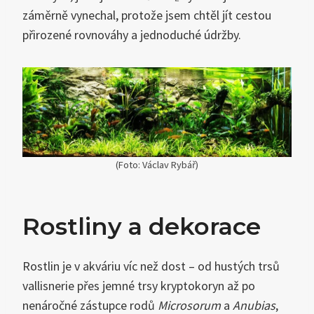
záměrně vynechal, protože jsem chtěl jít cestou
přirozené rovnováhy a jednoduché údržby.
(Foto: Václav Rybář)
Rostliny a dekorace
Rostlin je v akváriu víc než dost – od hustých trsů
vallisnerie přes jemné trsy kryptokoryn až po
nenáročné zástupce rodů
Microsorum
a
Anubias
,