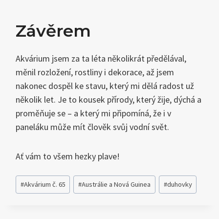
Závěrem
Akvárium jsem za ta léta několikrát předělával,
měnil rozložení, rostliny i dekorace, až jsem
nakonec dospěl ke stavu, který mi dělá radost už
několik let. Je to kousek přírody, který žije, dýchá a
proměňuje se – a který mi připomíná, že i v
paneláku může mít člověk svůj vodní svět.
Ať vám to všem hezky plave!
Štítky
#
Akvárium č. 65
#
Austrálie a Nová Guinea
#
duhovky
příspěvků: