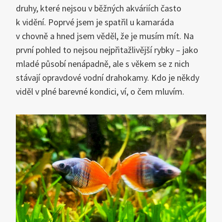
druhy, které nejsou v běžných akváriích často
k vidění. Poprvé jsem je spatřil u kamaráda
v chovně a hned jsem věděl, že je musím mít. Na
první pohled to nejsou nejpřitažlivější rybky – jako
mladé působí nenápadně, ale s věkem se z nich
stávají opravdové vodní drahokamy. Kdo je někdy
viděl v plné barevné kondici, ví, o čem mluvím.