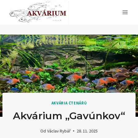
Přeskočit
na
obsah
AKVÁRIA ČTENÁŘŮ
Akvárium „Gavúnkov“
Od
Václav Rybář
28. 11. 2025